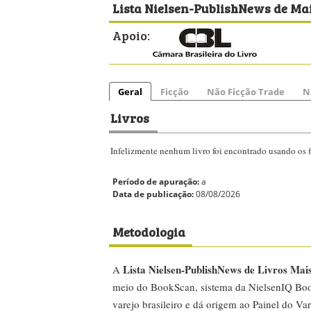
Lista Nielsen-PublishNews de Mai
Apoio:
Geral
Ficção
Não Ficção Trade
N
Livros
Infelizmente nenhum livro foi encontrado usando os fi
Período de apuração:
a
Data de publicação:
08/08/2026
Metodologia
Lista Nielsen-PublishNews de Livros Mai
A
meio do BookScan, sistema da NielsenIQ Boo
varejo brasileiro e dá origem ao Painel do Var