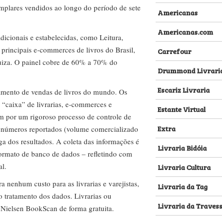
emplares vendidos ao longo do período de sete
Americanas
Americanas.com
dicionais e estabelecidas, como Leitura,
s principais e-commerces de livros do Brasil,
Carrefour
za. O painel cobre de 60% a 70% do
Drummond Livrari
Escariz Livraria
amento de vendas de livros do mundo. Os
 “caixa” de livrarias, e-commerces e
Estante Virtual
m por um rigoroso processo de controle de
Extra
s números reportados (volume comercializado
ega dos resultados. A coleta das informações é
Livraria Bidóia
 formato de banco de dados – refletindo com
al.
Livraria Cultura
nenhum custo para as livrarias e varejistas,
Livraria da Tag
no tratamento dos dados. Livrarias ou
Livraria da Traves
 Nielsen BookScan de forma gratuita.