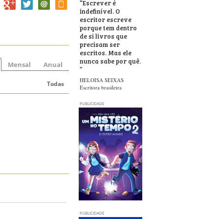
“
Escrever é
indefinível. O
escritor escreve
porque tem dentro
de si livros que
precisam ser
escritos. Mas ele
nunca sabe por quê.
Mensal
Anual
”
HELOISA SEIXAS
Todas
Escritora brasileira
PUBLICIDADE
PUBLICIDADE