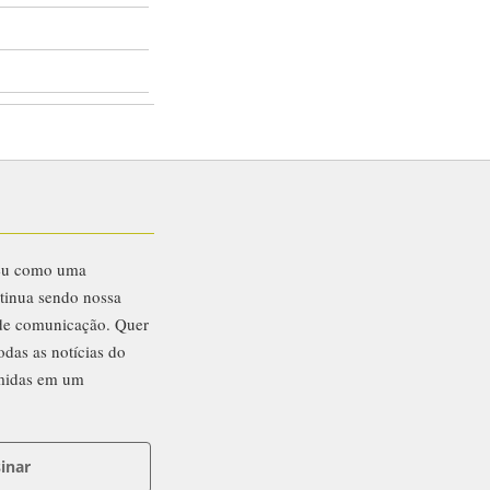
eu como uma
ntinua sendo nossa
 de comunicação. Quer
odas as notícias do
midas em um
inar