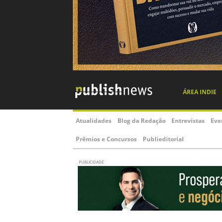
ÁREA INDIE
Atualidades
Blog da Redação
Entrevistas
Eve
Prêmios e Concursos
Publieditorial
PUBLICIDADE