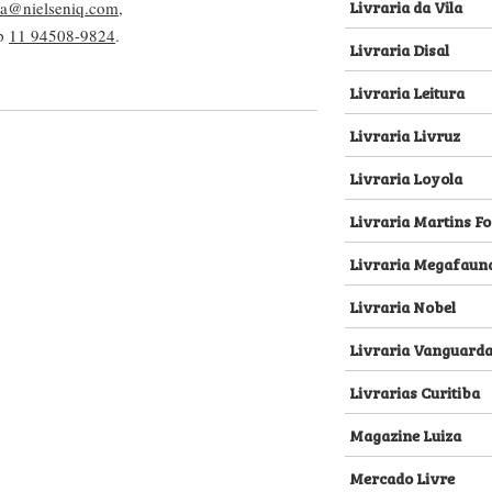
Livraria da Vila
lva@nielseniq.com
,
pp
11 94508-9824
.
Livraria Disal
Livraria Leitura
Livraria Livruz
Livraria Loyola
Livraria Martins Fo
Livraria Megafaun
Livraria Nobel
Livraria Vanguard
Livrarias Curitiba
Magazine Luiza
Mercado Livre