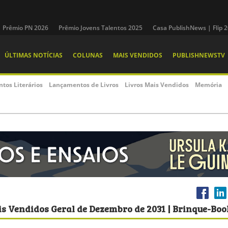
Prêmio PN 2026
Prêmio Jovens Talentos 2025
Casa PublishNews | Flip 
ÚLTIMAS NOTÍCIAS
COLUNAS
MAIS VENDIDOS
PUBLISHNEWSTV
ntos Literários
Lançamentos de Livros
Livros Mais Vendidos
Memória
is Vendidos Geral de Dezembro de 2031 | Brinque-Boo