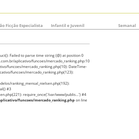
ão Ficção Especialista
Infantil e Juvenil
Semanal
t(): Failed to parse time string (@) at position 0
.com.br/aplicativo/funcoes/mercado_ranking.php:10
ativo/funcoes/mercado_ranking.php(10): DateTime-
icativo/funcoes/mercado_ranking.php(123):
delos/ranking_mensal_nielsen.php(192):
l() #3
n.php(221): require_once('/var/www/publis...') #4
plicativo/funcoes/mercado_ranking.php
on line