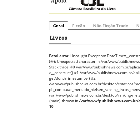
Apoio:
Geral
Ficção
Não Ficção Trade
N
Livros
Fatal error
: Uncaught Exception: DateTime::__construc
(@): Unexpected character in /var/www/publishnews
Stack trace: #0 /var/www/publishnews.com.br/aplic
>__construct() #1 /var/www/publishnews.com.br/apl
getMonthTimestamps() #2
/var/www/publishnews.com.br/desktop/estaticos/mo
pb_computar_mercado_nielsen_ranking_livros_mensa
/var/www/publishnews.com.br/desktop/ranking-nielse
{main} thrown in
/var/www/publishnews.com.br/a
10