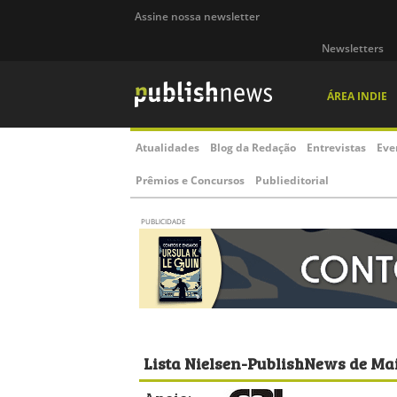
Assine nossa newsletter
Newsletters
ÁREA INDIE
Atualidades
Blog da Redação
Entrevistas
Eve
Prêmios e Concursos
Publieditorial
PUBLICIDADE
Lista Nielsen-PublishNews de Ma