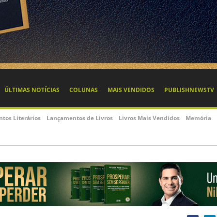
ÚLTIMAS NOTÍCIAS
COLUNAS
MAIS VENDIDOS
PUBLISHNEWSTV
ntos Literários
Lançamentos de Livros
Livros Mais Vendidos
Memória