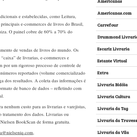
Americanas
Americanas.com
dicionais e estabelecidas, como Leitura,
s principais e-commerces de livros do Brasil,
Carrefour
za. O painel cobre de 60% a 70% do
Drummond Livrari
Escariz Livraria
amento de vendas de livros do mundo. Os
 “caixa” de livrarias, e-commerces e
Estante Virtual
m por um rigoroso processo de controle de
Extra
s números reportados (volume comercializado
ega dos resultados. A coleta das informações é
Livraria Bidóia
 formato de banco de dados – refletindo com
al.
Livraria Cultura
nenhum custo para as livrarias e varejistas,
Livraria da Tag
no tratamento dos dados. Livrarias ou
Livraria da Traves
 Nielsen BookScan de forma gratuita.
Livraria da Vila
lva@nielseniq.com
,