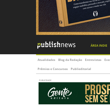
ÁREA INDIE
Atualidades
Blog da Redação
Entrevistas
Eve
Prêmios e Concursos
Publieditorial
PUBLICIDADE