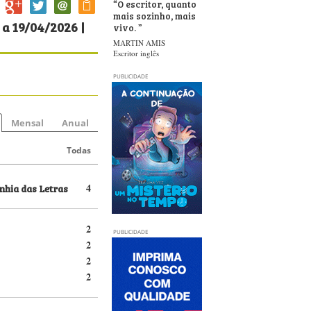
“
O escritor, quanto
mais sozinho, mais
a 19/04/2026 |
vivo.
”
MARTIN AMIS
Escritor inglês
PUBLICIDADE
Mensal
Anual
Todas
hia das Letras
4
2
PUBLICIDADE
2
2
2