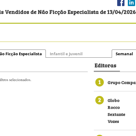
s Vendidos de Não Ficção Especialista de 13/04/2026 
ão Ficção Especialista
Infantil e Juvenil
Semanal
Editoras
ltros selecionados.
1
Grupo Compan
2
Globo
Rocco
Sextante
Vozes