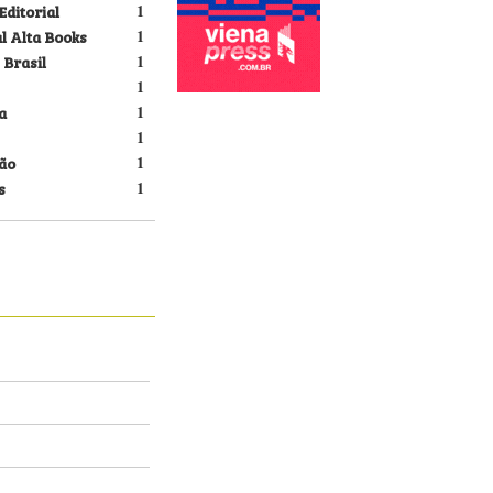
Editorial
1
l Alta Books
1
 Brasil
1
1
a
1
1
ão
1
s
1