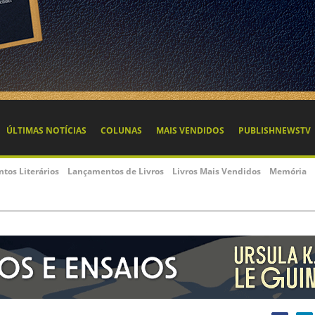
ÚLTIMAS NOTÍCIAS
COLUNAS
MAIS VENDIDOS
PUBLISHNEWSTV
ntos Literários
Lançamentos de Livros
Livros Mais Vendidos
Memória