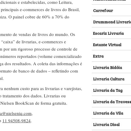
dicionais e estabelecidas, como Leitura,
s principais e-commerces de livros do Brasil,
Carrefour
za. O painel cobre de 60% a 70% do
Drummond Livrari
Escariz Livraria
amento de vendas de livros do mundo. Os
 “caixa” de livrarias, e-commerces e
Estante Virtual
m por um rigoroso processo de controle de
Extra
s números reportados (volume comercializado
ega dos resultados. A coleta das informações é
Livraria Bidóia
 formato de banco de dados – refletindo com
al.
Livraria Cultura
nenhum custo para as livrarias e varejistas,
Livraria da Tag
no tratamento dos dados. Livrarias ou
Livraria da Traves
 Nielsen BookScan de forma gratuita.
Livraria da Vila
lva@nielseniq.com
,
pp
11 94508-9824
.
Livraria Disal