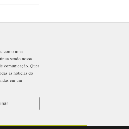
eu como uma
ntinua sendo nossa
 de comunicação. Quer
odas as notícias do
midas em um
inar