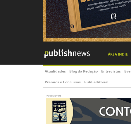
ÁREA INDIE
Atualidades
Blog da Redação
Entrevistas
Eve
Prêmios e Concursos
Publieditorial
PUBLICIDADE