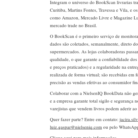
Integram o universo do BookScan livrarias tra
Curitiba, Martins Fontes, Travessa e Vila, e o
como Amazon, Mercado Livre e Magazine Lui
mercado trade no Brasil.
O BookScan é o primeiro serviço de monitor
dados são coletados, semanalmente, direto do
supermercados. As lojas colaboradoras passa
qualidade, o que garante a confiabilidade do
e preços praticados) e a regularidade na entr
realizada de forma virtual; são recebidas em
precisão as vendas efetivas ao consumidor fin
Colaborar com a NielsenIQ BookData não gera 
e a empresa garante total sigilo e segurança 
varejistas que vendem livros podem aderir ao
Quer fazer parte? Entre em contato:
jacira.si
luiz.gaspar@nielseniq.com
ou pelo WhatsA
Clique aqui para mais informações.