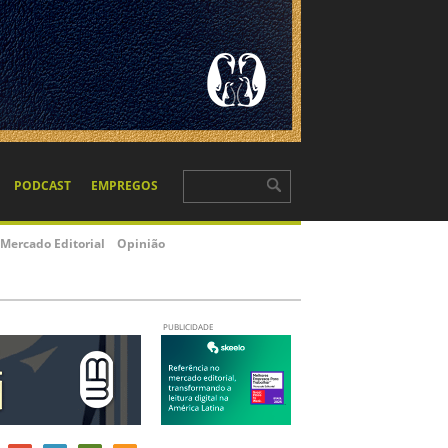
PODCAST
EMPREGOS
Mercado Editorial
Opinião
PUBLICIDADE