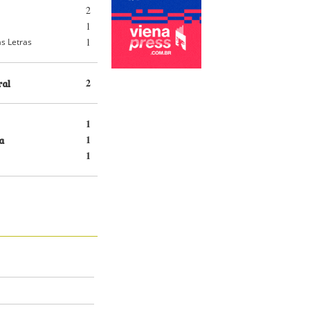
2
1
1
s Letras
ral
2
1
a
1
1