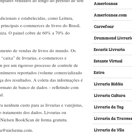
emplares vendidos ao longo do período de sete
Americanas
Americanas.com
dicionais e estabelecidas, como Leitura,
s principais e-commerces de livros do Brasil,
Carrefour
za. O painel cobre de 60% a 70% do
Drummond Livrari
Escariz Livraria
amento de vendas de livros do mundo. Os
 “caixa” de livrarias, e-commerces e
Estante Virtual
m por um rigoroso processo de controle de
Extra
s números reportados (volume comercializado
ega dos resultados. A coleta das informações é
Livraria Bidóia
 formato de banco de dados – refletindo com
al.
Livraria Cultura
nenhum custo para as livrarias e varejistas,
Livraria da Tag
no tratamento dos dados. Livrarias ou
Livraria da Traves
 Nielsen BookScan de forma gratuita.
Livraria da Vila
lva@nielseniq.com
,