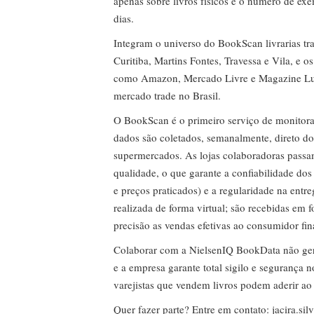
apenas sobre livros físicos e o número de ex
dias.
Integram o universo do BookScan livrarias tra
Curitiba, Martins Fontes, Travessa e Vila, e o
como Amazon, Mercado Livre e Magazine Lui
mercado trade no Brasil.
O BookScan é o primeiro serviço de monitor
dados são coletados, semanalmente, direto do
supermercados. As lojas colaboradoras passa
qualidade, o que garante a confiabilidade do
e preços praticados) e a regularidade na entr
realizada de forma virtual; são recebidas em
precisão as vendas efetivas ao consumidor fin
Colaborar com a NielsenIQ BookData não gera 
e a empresa garante total sigilo e segurança 
varejistas que vendem livros podem aderir ao
Quer fazer parte? Entre em contato:
jacira.si