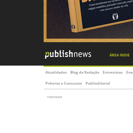
ÁREA INDIE
Atualidades
Blog da Redação
Entrevistas
Eve
Prêmios e Concursos
Publieditorial
PUBLICIDADE