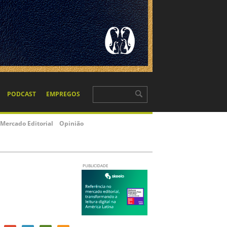
PODCAST
EMPREGOS
Mercado Editorial
Opinião
PUBLICIDADE