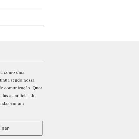
eu como uma
ntinua sendo nossa
 de comunicação. Quer
odas as notícias do
midas em um
inar