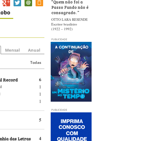
“
Quem não foi a
Passo Fundo não é
lobo
consagrado.
”
OTTO LARA RESENDE
Escritor brasileiro
(1922 – 1992)
PUBLICIDADE
Mensal
Anual
Todas
al Record
6
1
il
1
d
1
PUBLICIDADE
5
hia das Letras
4