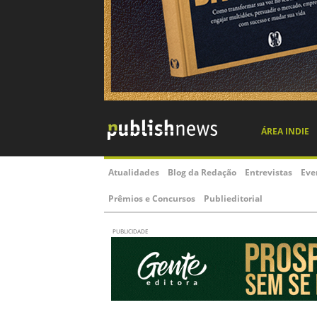
ÁREA INDIE
Atualidades
Blog da Redação
Entrevistas
Eve
Prêmios e Concursos
Publieditorial
PUBLICIDADE