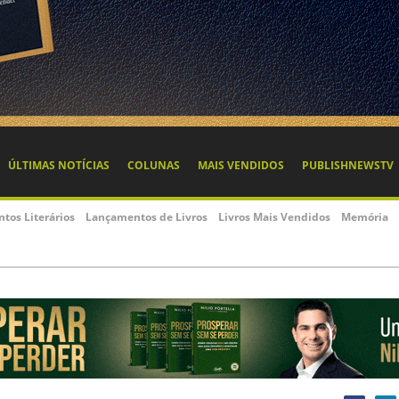
ÚLTIMAS NOTÍCIAS
COLUNAS
MAIS VENDIDOS
PUBLISHNEWSTV
ntos Literários
Lançamentos de Livros
Livros Mais Vendidos
Memória