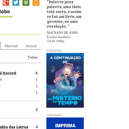
“
Palavra puxa
palavra, uma ideia
lobo
traz outra, e assim
se faz um livro, um
governo, ou uma
revolução.
”
MACHADO DE ASSIS
Escritor brasileiro
(1839-1908)
Mensal
Anual
PUBLICIDADE
Todas
al Record
6
1
il
1
d
1
5
PUBLICIDADE
hia das Letras
4