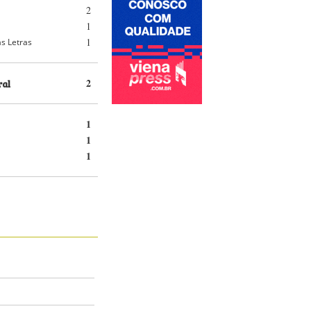
2
1
1
s Letras
ral
2
1
1
1