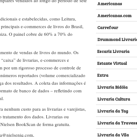
emplares vendidos ao longo do período de sete
Americanas
Americanas.com
dicionais e estabelecidas, como Leitura,
s principais e-commerces de livros do Brasil,
Carrefour
za. O painel cobre de 60% a 70% do
Drummond Livrari
Escariz Livraria
amento de vendas de livros do mundo. Os
 “caixa” de livrarias, e-commerces e
Estante Virtual
m por um rigoroso processo de controle de
Extra
s números reportados (volume comercializado
ega dos resultados. A coleta das informações é
Livraria Bidóia
 formato de banco de dados – refletindo com
al.
Livraria Cultura
nenhum custo para as livrarias e varejistas,
Livraria da Tag
no tratamento dos dados. Livrarias ou
Livraria da Traves
 Nielsen BookScan de forma gratuita.
Livraria da Vila
lva@nielseniq.com
,