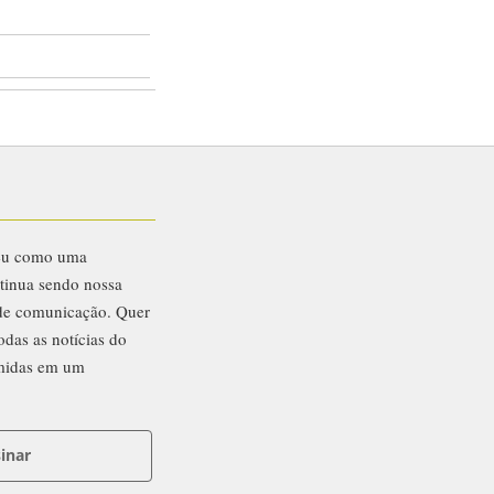
eu como uma
ntinua sendo nossa
 de comunicação. Quer
odas as notícias do
midas em um
inar