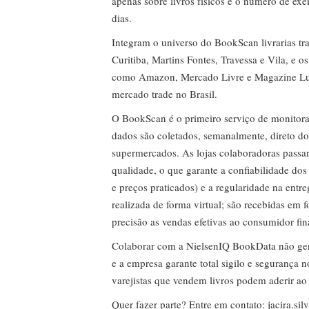
apenas sobre livros físicos e o número de ex
dias.
Integram o universo do BookScan livrarias tra
Curitiba, Martins Fontes, Travessa e Vila, e o
como Amazon, Mercado Livre e Magazine Lui
mercado trade no Brasil.
O BookScan é o primeiro serviço de monitor
dados são coletados, semanalmente, direto do
supermercados. As lojas colaboradoras passa
qualidade, o que garante a confiabilidade do
e preços praticados) e a regularidade na entr
realizada de forma virtual; são recebidas em
precisão as vendas efetivas ao consumidor fin
Colaborar com a NielsenIQ BookData não gera 
e a empresa garante total sigilo e segurança 
varejistas que vendem livros podem aderir ao
Quer fazer parte? Entre em contato:
jacira.si