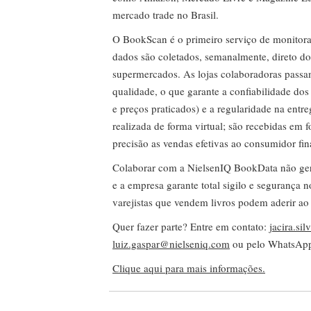
mercado trade no Brasil.
O BookScan é o primeiro serviço de monitor
dados são coletados, semanalmente, direto do
supermercados. As lojas colaboradoras passa
qualidade, o que garante a confiabilidade do
e preços praticados) e a regularidade na entr
realizada de forma virtual; são recebidas em
precisão as vendas efetivas ao consumidor fin
Colaborar com a NielsenIQ BookData não gera 
e a empresa garante total sigilo e segurança 
varejistas que vendem livros podem aderir ao
Quer fazer parte? Entre em contato:
jacira.si
luiz.gaspar@nielseniq.com
ou pelo WhatsA
Clique aqui para mais informações.