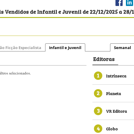
 Vendidos de Infantil e Juvenil de 22/12/2025 a 28/
ão Ficção Especialista
Infantil e Juvenil
Semanal
Editoras
ltros selecionados.
1
Intrínseca
2
Planeta
3
VR Editora
4
Globo