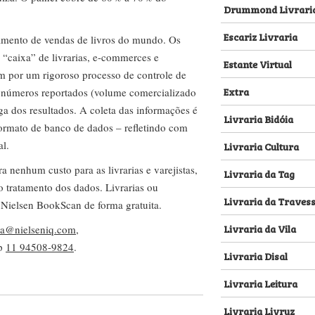
Drummond Livrari
Escariz Livraria
amento de vendas de livros do mundo. Os
 “caixa” de livrarias, e-commerces e
Estante Virtual
m por um rigoroso processo de controle de
Extra
s números reportados (volume comercializado
ega dos resultados. A coleta das informações é
Livraria Bidóia
 formato de banco de dados – refletindo com
al.
Livraria Cultura
nenhum custo para as livrarias e varejistas,
Livraria da Tag
no tratamento dos dados. Livrarias ou
Livraria da Traves
 Nielsen BookScan de forma gratuita.
Livraria da Vila
lva@nielseniq.com
,
pp
11 94508-9824
.
Livraria Disal
Livraria Leitura
Livraria Livruz