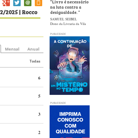
“
Livro é necessário
na luta contra a
12/2025 | Rocco
desigualdade.
”
SAMUEL SEIBEL
Dono da Livraria da Vila
PUBLICIDADE
Mensal
Anual
Todas
6
5
PUBLICIDADE
3
2