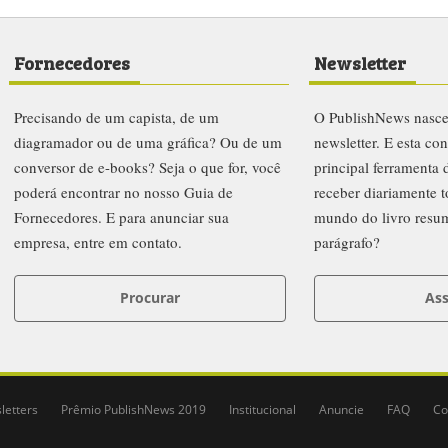
Fornecedores
Newsletter
Precisando de um capista, de um
O PublishNews nasc
diagramador ou de uma gráfica? Ou de um
newsletter. E esta co
conversor de e-books? Seja o que for, você
principal ferramenta
poderá encontrar no nosso Guia de
receber diariamente t
Fornecedores. E para anunciar sua
mundo do livro resu
empresa, entre em contato.
parágrafo?
Procurar
Ass
letters
Prêmio PublishNews 2019
Institucional
Anuncie
FAQ
Co