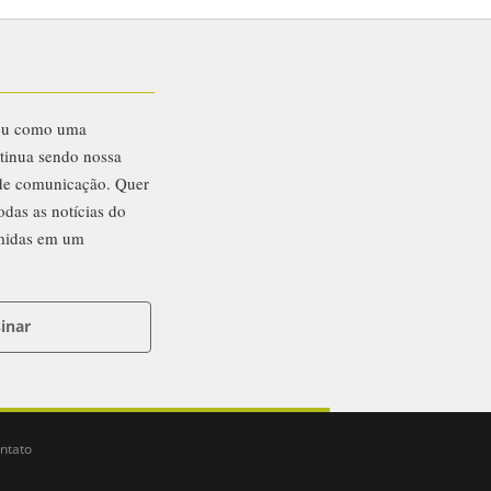
eu como uma
ntinua sendo nossa
 de comunicação. Quer
odas as notícias do
midas em um
inar
ntato