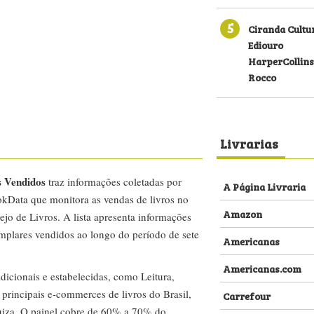
5
Ciranda Cultu
Ediouro
HarperCollins
Rocco
Livrarias
s Vendidos
traz informações coletadas por
A Página Livraria
kData que monitora as vendas de livros no
Amazon
ejo de Livros. A lista apresenta informações
emplares vendidos ao longo do período de sete
Americanas
Americanas.com
dicionais e estabelecidas, como Leitura,
s principais e-commerces de livros do Brasil,
Carrefour
za. O painel cobre de 60% a 70% do