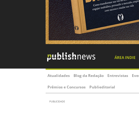
ÁREA INDIE
Atualidades
Blog da Redação
Entrevistas
Eve
Prêmios e Concursos
Publieditorial
PUBLICIDADE