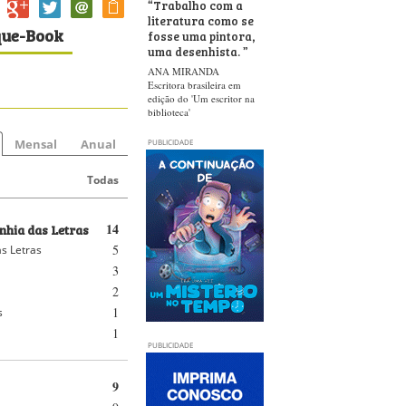
“
Trabalho com a
literatura como se
que-Book
fosse uma pintora,
uma desenhista.
”
ANA MIRANDA
Escritora brasileira em
edição do 'Um escritor na
biblioteca'
Mensal
Anual
PUBLICIDADE
Todas
hia das Letras
14
5
s Letras
3
2
1
s
1
PUBLICIDADE
9