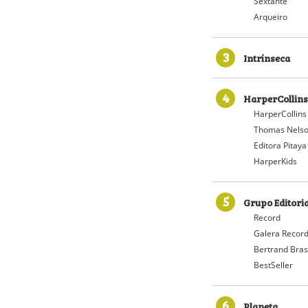
Sextante
Arqueiro
3
Intrínseca
4
HarperCollins
HarperCollins
Thomas Nelso
Editora Pitaya
HarperKids
5
Grupo Editori
Record
Galera Recor
Bertrand Bras
BestSeller
6
Planeta