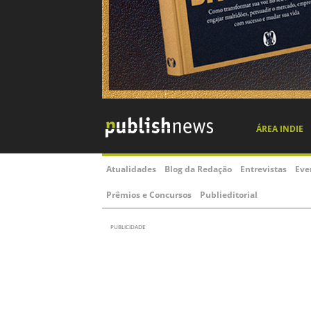
ÁREA INDIE
Atualidades
Blog da Redação
Entrevistas
Eve
Prêmios e Concursos
Publieditorial
PUBLICIDADE