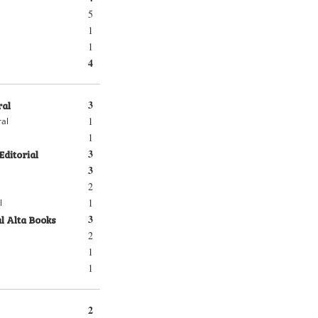
5
1
1
4
ral
3
1
ral
1
Editorial
3
3
2
1
l
l Alta Books
3
2
1
1
2