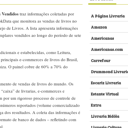
s Vendidos
traz informações coletadas por
A Página Livraria
kData que monitora as vendas de livros no
Amazon
ejo de Livros. A lista apresenta informações
emplares vendidos ao longo do período de sete
Americanas
Americanas.com
dicionais e estabelecidas, como Leitura,
s principais e-commerces de livros do Brasil,
Carrefour
za. O painel cobre de 60% a 70% do
Drummond Livrari
Escariz Livraria
amento de vendas de livros do mundo. Os
 “caixa” de livrarias, e-commerces e
Estante Virtual
m por um rigoroso processo de controle de
Extra
s números reportados (volume comercializado
ega dos resultados. A coleta das informações é
Livraria Bidóia
 formato de banco de dados – refletindo com
al.
Livraria Cultura