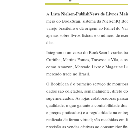
Lista Nielsen-PublishNews de Livros Mai
A
meio do BookScan, sistema da NielsenIQ Boo
varejo brasileiro e dá origem ao Painel do Var
apenas sobre livros físicos e o número de ex
dias.
Integram o universo do BookScan livrarias tra
Curitiba, Martins Fontes, Travessa e Vila, e o
como Amazon, Mercado Livre e Magazine Lui
mercado trade no Brasil.
O BookScan é o primeiro serviço de monitor
dados são coletados, semanalmente, direto do
supermercados. As lojas colaboradoras passa
qualidade, o que garante a confiabilidade do
e preços praticados) e a regularidade na entr
realizada de forma virtual; são recebidas em
precisão as vendas efetivas ao consumidor fin