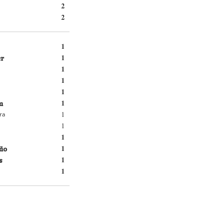
2
2
1
er
1
1
1
1
a
1
1
ra
1
1
ão
1
s
1
1