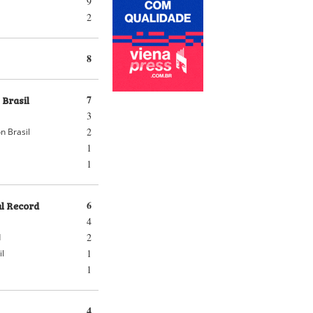
9
2
8
 Brasil
7
3
2
n Brasil
1
1
al Record
6
4
2
d
1
il
1
4