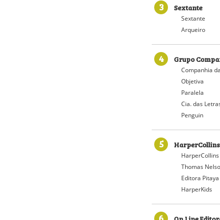
3
Sextante
Sextante
Arqueiro
4
Grupo Compan
Companhia da
Objetiva
Paralela
Cia. das Letra
Penguin
5
HarperCollins
HarperCollins
Thomas Nelso
Editora Pitaya
HarperKids
6
On Line Editor