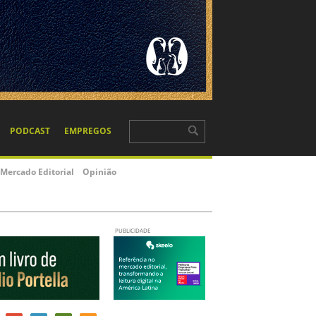
PODCAST
EMPREGOS
Mercado Editorial
Opinião
PUBLICIDADE