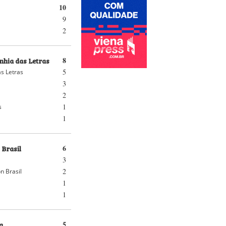
10
9
2
hia das Letras
8
5
s Letras
3
2
1
s
1
 Brasil
6
3
2
n Brasil
1
1
a
5