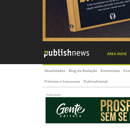
ÁREA INDIE
Atualidades
Blog da Redação
Entrevistas
Eve
Prêmios e Concursos
Publieditorial
PUBLICIDADE