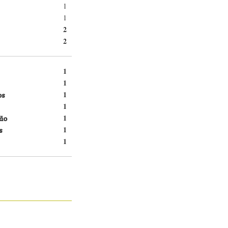
1
1
2
2
1
1
os
1
1
ão
1
s
1
1