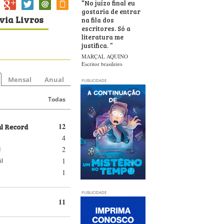
“
No juízo final eu
gostaria de entrar
via Livros
na fila dos
escritores. Só a
literatura me
justifica.
”
MARÇAL AQUINO
Escritor brasileiro
Mensal
Anual
PUBLICIDADE
Todas
al Record
12
4
2
d
1
il
1
PUBLICIDADE
11