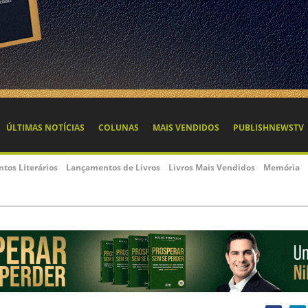
ÚLTIMAS NOTÍCIAS
COLUNAS
MAIS VENDIDOS
PUBLISHNEWSTV
ntos Literários
Lançamentos de Livros
Livros Mais Vendidos
Memória