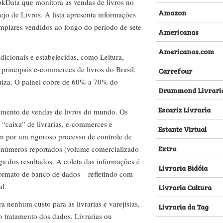
kData que monitora as vendas de livros no
Amazon
ejo de Livros. A lista apresenta informações
emplares vendidos ao longo do período de sete
Americanas
Americanas.com
dicionais e estabelecidas, como Leitura,
s principais e-commerces de livros do Brasil,
Carrefour
za. O painel cobre de 60% a 70% do
Drummond Livrari
Escariz Livraria
amento de vendas de livros do mundo. Os
 “caixa” de livrarias, e-commerces e
Estante Virtual
m por um rigoroso processo de controle de
Extra
s números reportados (volume comercializado
ega dos resultados. A coleta das informações é
Livraria Bidóia
 formato de banco de dados – refletindo com
al.
Livraria Cultura
nenhum custo para as livrarias e varejistas,
Livraria da Tag
no tratamento dos dados. Livrarias ou