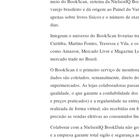
meio do BookScan, sistema da NielsenIQ Boo
varejo brasileiro e dá origem ao Painel do Var
apenas sobre livros físicos e o número de ex
dias.
Integram o universo do BookScan livrarias tra
Curitiba, Martins Fontes, Travessa e Vila, e o
como Amazon, Mercado Livre e Magazine Lui
mercado trade no Brasil.
O BookScan é o primeiro serviço de monitor
dados são coletados, semanalmente, direto do
supermercados. As lojas colaboradoras passa
qualidade, o que garante a confiabilidade do
e preços praticados) e a regularidade na entr
realizada de forma virtual; são recebidas em
precisão as vendas efetivas ao consumidor fin
Colaborar com a NielsenIQ BookData não gera 
e a empresa garante total sigilo e segurança 