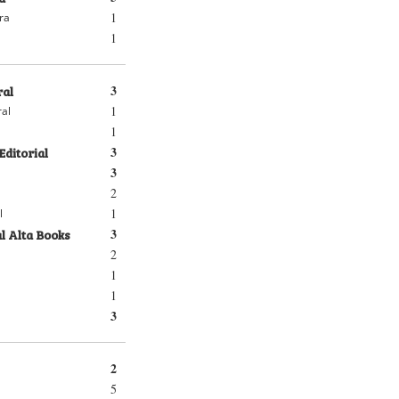
1
ra
1
ral
3
1
ral
1
Editorial
3
3
2
1
l
l Alta Books
3
2
1
1
3
2
5