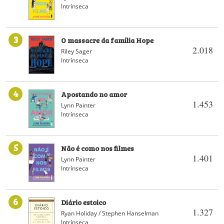
Intrínseca
3
O massacre da família Hope
2.018
Riley Sager
Intrínseca
4
Apostando no amor
1.453
Lynn Painter
Intrínseca
5
Não é como nos filmes
1.401
Lynn Painter
Intrínseca
6
Diário estoico
1.327
Ryan Holiday / Stephen Hanselman
Intrínseca