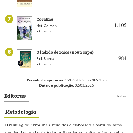
7
Coraline
1.105
Neil Gaiman
Intrínseca
8
O ladrão de raios (nova capa)
984
Rick Riordan
Intrínseca
Período de apuração:
16/02/2026 a 22/02/2026
Data de publicação:
02/03/2026
Editoras
Todas
Metodologia
O ranking de livros mais vendidos é elaborado a partir da soma
simples das vendas de todas as livrarias consultadas (ver quadro