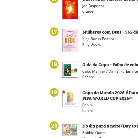
Joe Dispenza
Citadel
17
Mulheres com Deus - 365 di
King Books Editora
King Books
18
Guia da Copa - Falha de co
Caíto Mainier / Daniel Furlan / G
Record
19
Copa do Mundo 2026 Álbum
FIFA WORLD CUP 2026™
Panini
Panini
20
Do dia para a noite (Day to 
Bobbie Goods