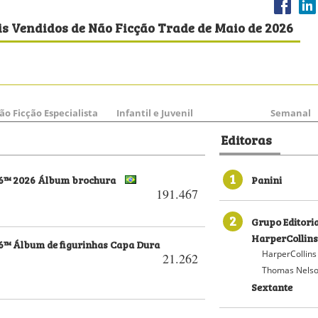
is Vendidos de Não Ficção Trade de Maio de 2026
ão Ficção Especialista
Infantil e Juvenil
Semanal
Editoras
1
26™ 2026 Álbum brochura
Panini
191.467
2
Grupo Editori
HarperCollins
6™ Álbum de figurinhas Capa Dura
HarperCollins
21.262
Thomas Nelso
Sextante