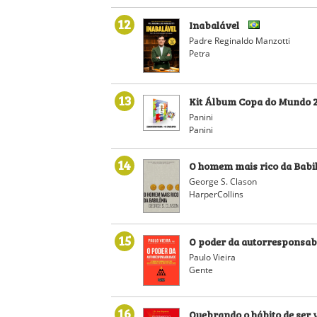
12
Inabalável
Padre Reginaldo Manzotti
Petra
13
Kit Álbum Copa do Mundo 2
Panini
Panini
14
O homem mais rico da Babi
George S. Clason
HarperCollins
15
O poder da autorresponsab
Paulo Vieira
Gente
16
Quebrando o hábito de ser