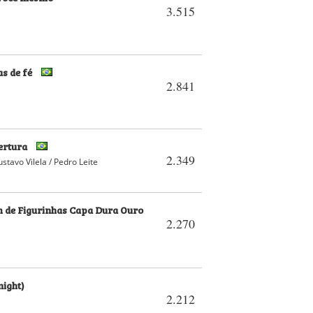
3.515
as de fé
2.841
bertura
2.349
ustavo Vilela / Pedro Leite
 de Figurinhas Capa Dura Ouro
2.270
night)
2.212