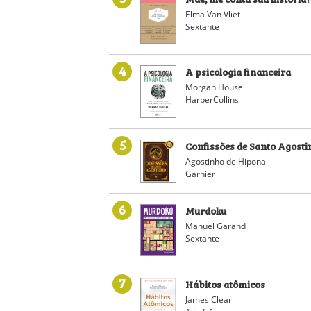
Elma Van Vliet
Sextante
4
A psicologia financeira
Morgan Housel
HarperCollins
5
Confissões de Santo Agosti
Agostinho de Hipona
Garnier
6
Murdoku
Manuel Garand
Sextante
7
Hábitos atômicos
James Clear