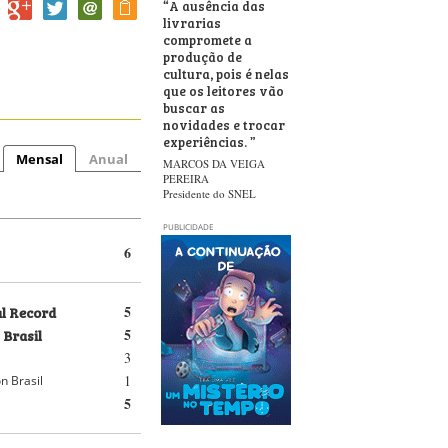
“
A ausência das
livrarias
compromete a
produção de
cultura, pois é nelas
que os leitores vão
buscar as
novidades e trocar
experiências.
”
Mensal
Anual
MARCOS DA VEIGA
PEREIRA
Presidente do SNEL
PUBLICIDADE
6
al Record
5
 Brasil
5
3
1
n Brasil
5