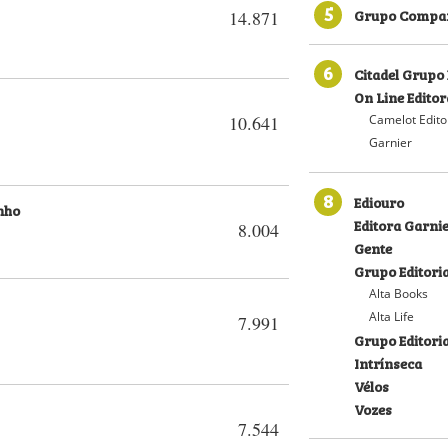
5
Grupo Compan
14.871
6
Citadel Grupo 
On Line Editor
Camelot Edito
10.641
Garnier
8
Ediouro
nho
Editora Garni
8.004
Gente
Grupo Editoria
Alta Books
Alta Life
7.991
Grupo Editori
Intrínseca
Vélos
Vozes
7.544