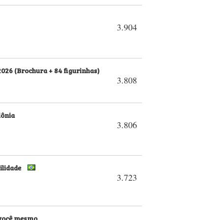
3.904
026 (Brochura + 84 figurinhas)
3.808
lônia
3.806
ilidade
3.723
 você mesmo