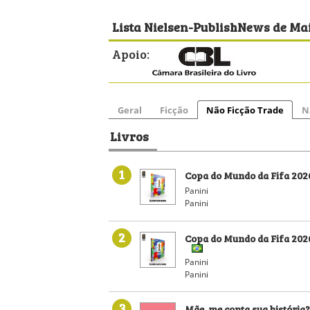
Lista Nielsen-PublishNews de Ma
Apoio:
Geral
Ficção
Não Ficção Trade
N
Livros
1
Copa do Mundo da Fifa 20
Panini
Panini
2
Copa do Mundo da Fifa 202
Panini
Panini
3
Mãe, me conta sua história?