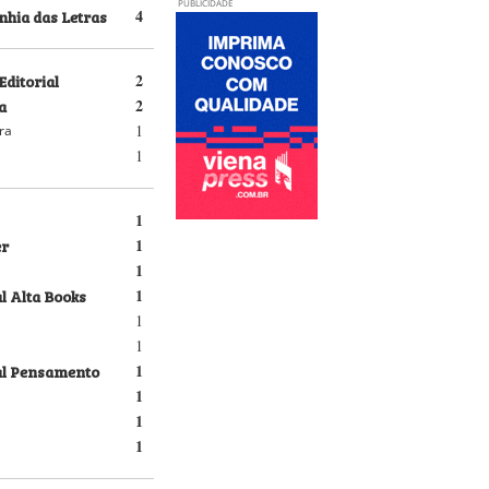
PUBLICIDADE
hia das Letras
4
Editorial
2
a
2
1
ra
1
1
er
1
1
l Alta Books
1
1
1
al Pensamento
1
1
1
1