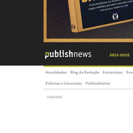
ÁREA INDIE
Atualidades
Blog da Redação
Entrevistas
Eve
Prêmios e Concursos
Publieditorial
PUBLICIDADE