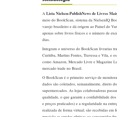
Lista Nielsen-PublishNews de Livros Mai
A
meio do BookScan, sistema da NielsenIQ Boo
varejo brasileiro e dá origem ao Painel do Var
apenas sobre livros físicos e o número de ex
dias.
Integram o universo do BookScan livrarias tra
Curitiba, Martins Fontes, Travessa e Vila, e o
como Amazon, Mercado Livre e Magazine Lui
mercado trade no Brasil.
O BookScan é o primeiro serviço de monitor
dados são coletados, semanalmente, direto do
supermercados. As lojas colaboradoras passa
qualidade, o que garante a confiabilidade do
e preços praticados) e a regularidade na entr
realizada de forma virtual; são recebidas em
precisão as vendas efetivas ao consumidor fin