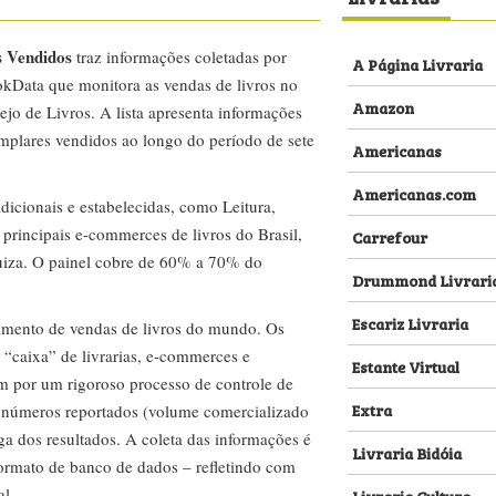
s Vendidos
traz informações coletadas por
A Página Livraria
kData que monitora as vendas de livros no
Amazon
ejo de Livros. A lista apresenta informações
emplares vendidos ao longo do período de sete
Americanas
Americanas.com
dicionais e estabelecidas, como Leitura,
s principais e-commerces de livros do Brasil,
Carrefour
za. O painel cobre de 60% a 70% do
Drummond Livrari
Escariz Livraria
amento de vendas de livros do mundo. Os
 “caixa” de livrarias, e-commerces e
Estante Virtual
m por um rigoroso processo de controle de
Extra
s números reportados (volume comercializado
ega dos resultados. A coleta das informações é
Livraria Bidóia
 formato de banco de dados – refletindo com
al.
Livraria Cultura