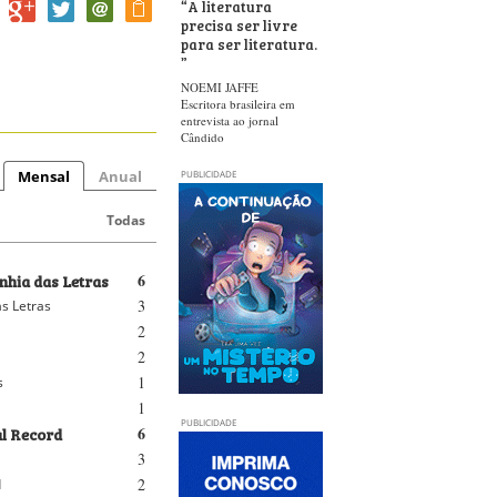
“
A literatura
precisa ser livre
para ser literatura.
”
NOEMI JAFFE
Escritora brasileira em
entrevista ao jornal
Cândido
Mensal
Anual
PUBLICIDADE
Todas
hia das Letras
6
3
s Letras
2
2
1
s
1
PUBLICIDADE
al Record
6
3
2
d