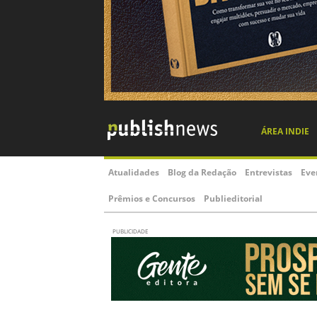
ÁREA INDIE
Atualidades
Blog da Redação
Entrevistas
Eve
Prêmios e Concursos
Publieditorial
PUBLICIDADE