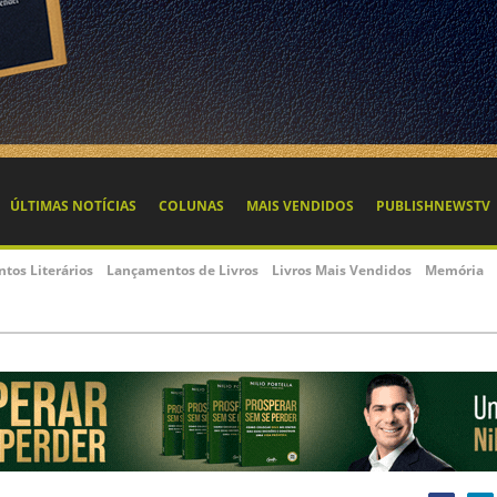
ÚLTIMAS NOTÍCIAS
COLUNAS
MAIS VENDIDOS
PUBLISHNEWSTV
ntos Literários
Lançamentos de Livros
Livros Mais Vendidos
Memória