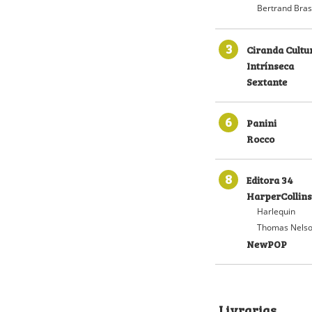
Bertrand Bras
3
Ciranda Cultu
Intrínseca
Sextante
6
Panini
Rocco
8
Editora 34
HarperCollins
Harlequin
Thomas Nelso
NewPOP
Livrarias