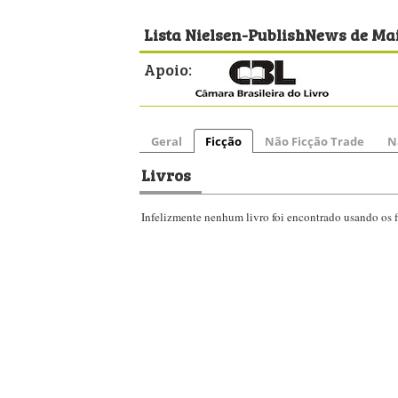
Lista Nielsen-PublishNews de Mai
Apoio:
Geral
Ficção
Não Ficção Trade
N
Livros
Infelizmente nenhum livro foi encontrado usando os fi