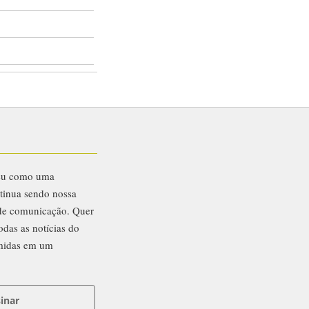
eu como uma
ntinua sendo nossa
 de comunicação. Quer
odas as notícias do
midas em um
inar