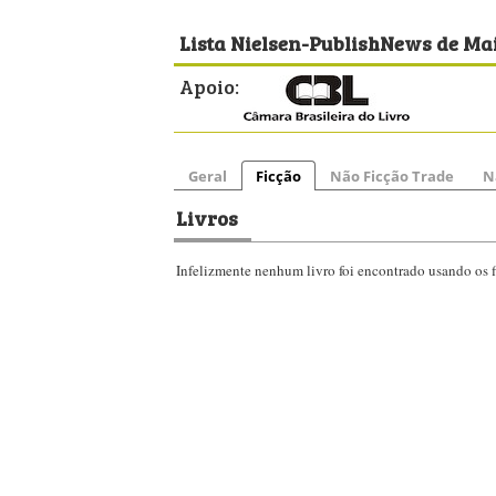
Lista Nielsen-PublishNews de Mai
Apoio:
Geral
Ficção
Não Ficção Trade
N
Livros
Infelizmente nenhum livro foi encontrado usando os fi