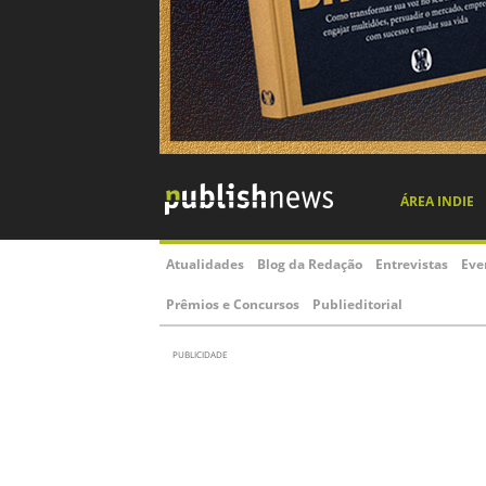
ÁREA INDIE
Atualidades
Blog da Redação
Entrevistas
Eve
Prêmios e Concursos
Publieditorial
PUBLICIDADE