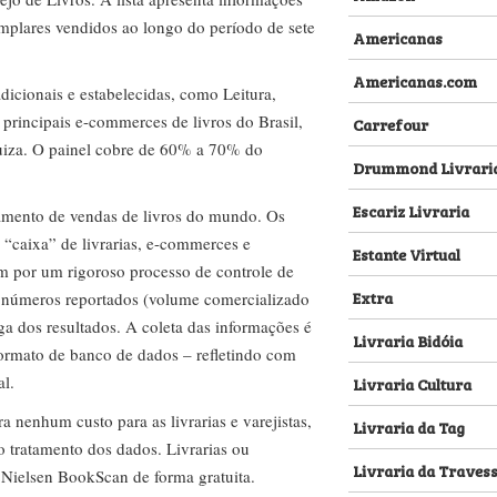
emplares vendidos ao longo do período de sete
Americanas
Americanas.com
dicionais e estabelecidas, como Leitura,
s principais e-commerces de livros do Brasil,
Carrefour
za. O painel cobre de 60% a 70% do
Drummond Livrari
Escariz Livraria
amento de vendas de livros do mundo. Os
 “caixa” de livrarias, e-commerces e
Estante Virtual
m por um rigoroso processo de controle de
Extra
s números reportados (volume comercializado
ega dos resultados. A coleta das informações é
Livraria Bidóia
 formato de banco de dados – refletindo com
al.
Livraria Cultura
nenhum custo para as livrarias e varejistas,
Livraria da Tag
no tratamento dos dados. Livrarias ou
Livraria da Traves
 Nielsen BookScan de forma gratuita.