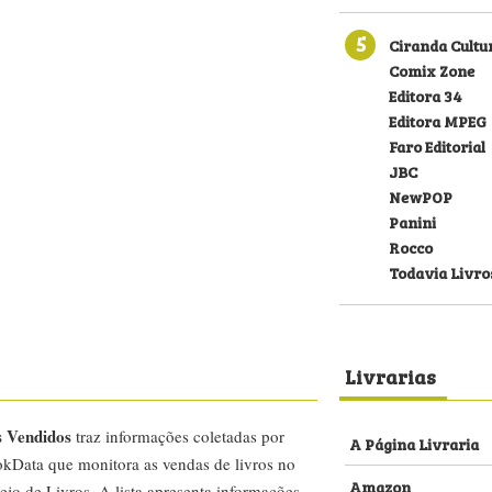
5
Ciranda Cultu
Comix Zone
Editora 34
Editora MPEG
Faro Editorial
JBC
NewPOP
Panini
Rocco
Todavia Livro
Livrarias
s Vendidos
traz informações coletadas por
A Página Livraria
kData que monitora as vendas de livros no
Amazon
ejo de Livros. A lista apresenta informações