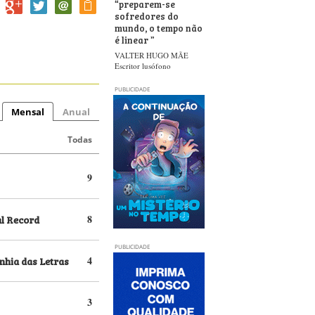
“
preparem-se
sofredores do
mundo, o tempo não
é linear
”
VALTER HUGO MÃE
Escritor lusófono
PUBLICIDADE
Mensal
Anual
Todas
9
al Record
8
PUBLICIDADE
hia das Letras
4
3