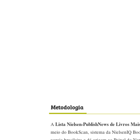
Metodologia
Lista Nielsen-PublishNews de Livros Mai
A
meio do BookScan, sistema da NielsenIQ Boo
varejo brasileiro e dá origem ao Painel do Var