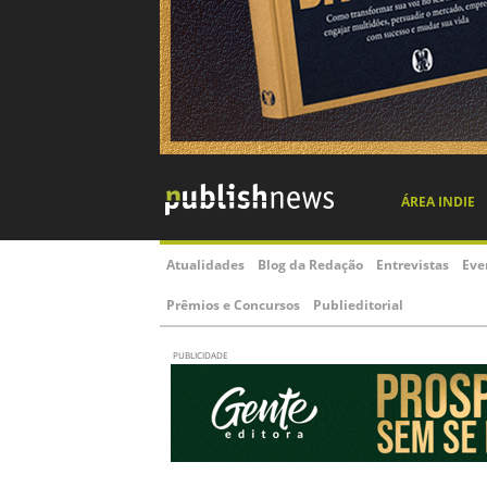
ÁREA INDIE
Atualidades
Blog da Redação
Entrevistas
Eve
Prêmios e Concursos
Publieditorial
PUBLICIDADE