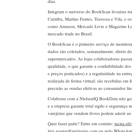
dias.
Integram o universo do BookScan livrarias tra
Curitiba, Martins Fontes, Travessa e Vila, e o
como Amazon, Mercado Livre e Magazine Lui
mercado trade no Brasil.
O BookScan é o primeiro serviço de monitor
dados são coletados, semanalmente, direto do
supermercados. As lojas colaboradoras passa
qualidade, o que garante a confiabilidade do
e preços praticados) e a regularidade na entr
realizada de forma virtual; são recebidas em
precisão as vendas efetivas ao consumidor fin
Colaborar com a NielsenIQ BookData não gera 
e a empresa garante total sigilo e segurança 
varejistas que vendem livros podem aderir ao
Quer fazer parte? Entre em contato:
jacira.si
luiz.gaspar@nielseniq.com
ou pelo WhatsA