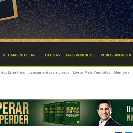
ÚLTIMAS NOTÍCIAS
COLUNAS
MAIS VENDIDOS
PUBLISHNEWSTV
ntos Literários
Lançamentos de Livros
Livros Mais Vendidos
Memória