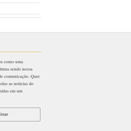
eu como uma
ntinua sendo nossa
 de comunicação. Quer
odas as notícias do
midas em um
inar