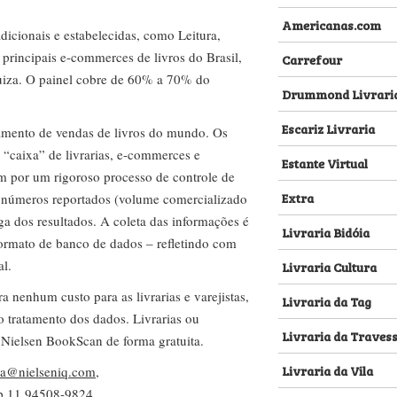
Americanas.com
dicionais e estabelecidas, como Leitura,
s principais e-commerces de livros do Brasil,
Carrefour
za. O painel cobre de 60% a 70% do
Drummond Livrari
Escariz Livraria
amento de vendas de livros do mundo. Os
 “caixa” de livrarias, e-commerces e
Estante Virtual
m por um rigoroso processo de controle de
Extra
s números reportados (volume comercializado
ega dos resultados. A coleta das informações é
Livraria Bidóia
 formato de banco de dados – refletindo com
al.
Livraria Cultura
nenhum custo para as livrarias e varejistas,
Livraria da Tag
no tratamento dos dados. Livrarias ou
Livraria da Traves
 Nielsen BookScan de forma gratuita.
Livraria da Vila
lva@nielseniq.com
,
pp
11 94508-9824
.