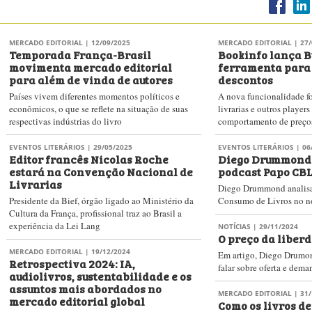
NOTÍCIAS
| 06/11/2024
A importância da Lei Cortez e do
COLUNAS
| 30/09/2024
sr. Cortez
Podcast do Publi
jornada literária
Em artigo, diretora-presidente da Cortez Editora
relembra a trajetória do editor José Xavier Cortez
Entre outros assuntos, em
e defende a relevância da nova legislação
autor afirmou ser favoráv
comentou suas declaraçõ
MERCADO EDITORIAL
| 15/10/2024
o preço do livro
Lei Cortez é aprovada na Comissão
de Educação do Senado
MERCADO EDITORIAL
| 04/
32ª Convenção N
Como a aprovação foi de um substitutivo, o
Livrarias: abert
projeto ainda deverá passar por nova votação na
discussão sobre o
Comissão, em turno suplementar, antes de seguir
valor do livro
para a Câmara
'Essa história de falar que
MERCADO EDITORIAL
| 19/09/2024
mínimo, falta de pesquisa
Senadora apresenta relatório da
primeiro painel do evento
Lei Cortez na Comissão de
da cadeia e a mudança da
Educação do Senado Federal
assunto também foram di
Texto sugere algumas alterações na estrutura do
projeto; após a apresentação, houve um pedido de
MERCADO EDITORIAL
| 16/
Bookinfo lança s
vista coletivo
monitora os livr
previsto na Lei C
NOTÍCIAS
| 25/04/2024