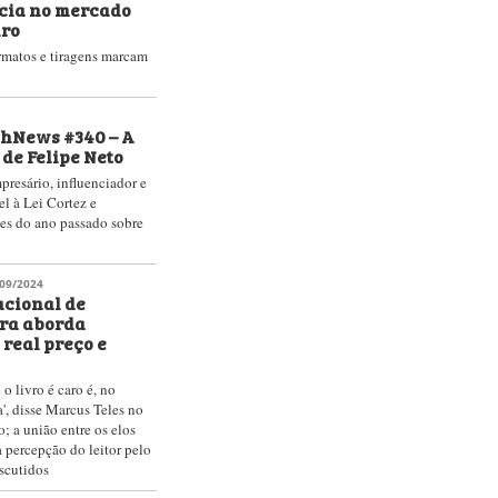
ção da Lei, em tramitação
 destaca títulos no
evisto na proposta
avor das
nal Publishers Summit,
 falou sobre as lutas
o livro em prol do
ue podem ser colocadas
livrarias
e as mais de 37 mil
rasileiro
/2015, a 'Lei Cortez',
é tarde – e trará
os e ânimo renovado ao
12/2022
na pauta da
cação do Senado