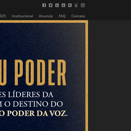
2025
Institucional
Anuncie
FAQ
Contato
PODCAST
EMPREGOS
Mercado Editorial
Opinião
PUBLICIDADE
“
Livros relidos são
livros eternos.
”
MACHADO DE ASSIS
Escritor brasileiro (1839-
06/2025
1908)