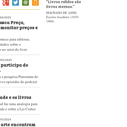
shNews #340 – A
 de Felipe Neto
presário, influenciador e
el à Lei Cortez e
es do ano passado sobre
09/2024
acional de
ura aborda
 real preço e
 o livro é caro é, no
', disse Marcus Teles no
; a união entre os elos
 percepção do leitor pelo
scutidos
11/2023
olução que
os no prazo
ortez