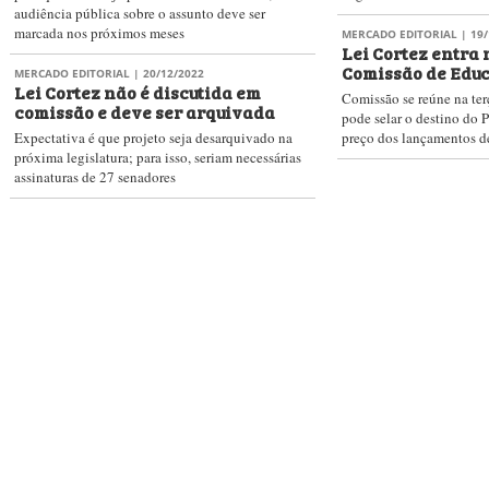
Precisando de um capista, de um
O PublishNews nasc
diagramador ou de uma gráfica? Ou de um
newsletter. E esta co
conversor de e-books? Seja o que for, você
principal ferramenta
poderá encontrar no nosso Guia de
receber diariamente t
Fornecedores. E para anunciar sua
mundo do livro resu
empresa, entre em contato.
parágrafo?
Procurar
Ass
letters
Prêmio PublishNews 2019
Institucional
Anuncie
FAQ
Co
eservados.