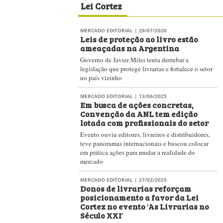
Deputados
EVENTOS LITERÁRIOS
| 19/11/2024
Festa do Livro da USP e Festa do
Livro das Livrarias de Rua
movimentaram setor editorial em
São Paulo
Evento e ação suscitam discussões centrais sobre
as relação entre editoras, livrarias e leitores
MERCADO EDITORIAL
| 16/10/2024
Lei Cortez: livreiros
independentes explicam
potencial de proteção às livrarias
e à bibliodiversidade
PublishNews falou com profissionais de livrarias
de diversas cidades para entender melhor o que
está em jogo com a aprovação da Lei que limita
descontos nos preços dos livros no primeiro ano
de lançamento
NOTÍCIAS
| 20/09/2024
Câmara Brasileira do Livro: 78
anos de compromisso com o futuro
do livro e da leitura