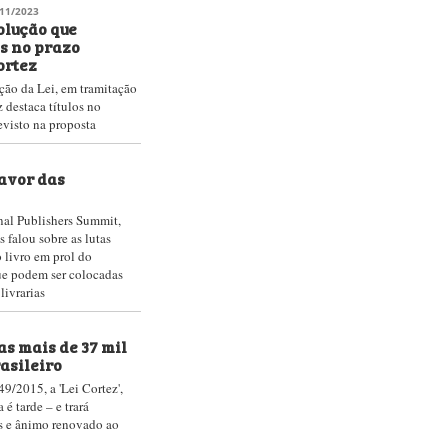
a-feira (20) e reunião
rojeto de Lei que fixa o
 livros por 12 meses