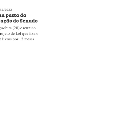
eu como uma
ntinua sendo nossa
 de comunicação. Quer
odas as notícias do
midas em um
inar
ntato