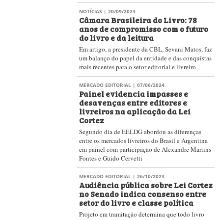
Lei Cortez deve influenciar mais a
questão cultural do que a
econômica, sugere painel no
Encontro de Atibaia
Com dados da Nielsen BookScan, Marcos da
Veiga Pereira mostrou como os produtos mais
desejados do mercado livreiro – os best-sellers –
sofrem grande depreciação no valor com a política
de descontos atualmente em voga no mercado
MERCADO EDITORIAL
| 03/05/2023
Lei Cortez é desarquivada no
Senado
Plenário aprovou requerimento da senadora Teresa
Leitão (PT-PE); projeto da lei agora volta à
Comissão de Educação, Cultura e Esporte
1
2
Empregos