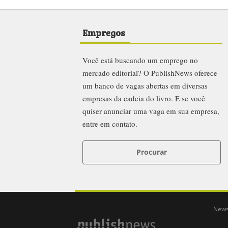
Este conteúdo não pode ser publicado, transmitido, reescrito