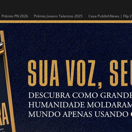
Prêmio PN 2026
Prêmio Jovens Talentos 2025
Casa PublishNews | Flip 
ÚLTIMAS NOTÍCIAS
COLUNAS
MAIS VENDIDOS
PUBLISHNEWSTV
ntos Literários
Lançamentos de Livros
Livros Mais Vendidos
Memória
MERCADO EDITORIAL
| 12/09/2025
MERCADO EDITORIAL
| 27/