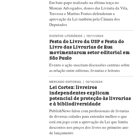
Em artigo, a presidente da CBL, Sevani Matos, faz
um balanço do papel da entidade e das conquistas
mais recentes para o setor editorial e livreiro
MERCADO EDITORIAL
| 07/06/2024
Painel evidencia impasses e
desavenças entre editores e
livreiros na aplicação da Lei
Cortez
Segundo dia de EELDG abordou as diferenças
entre os mercados livreiros do Brasil e Argentina
em painel com participação de Alexandre Martins
Fontes e Guido Cervetti
MERCADO EDITORIAL
| 26/10/2023
Audiência pública sobre Lei Cortez
no Senado indica consenso entre
setor do livro e classe política
Projeto em tramitação determina que todo livro
receba da editora preço único pelo prazo de um
ano, a partir de seu lançamento
MERCADO EDITORIAL
| 03/08/2023