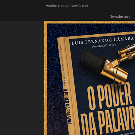
Assine nossa newsletter
Newsletters
ÁREA INDIE
Atualidades
Blog da Redação
Entrevistas
Eve
Prêmios e Concursos
Publieditorial
PUBLICIDADE
Lei Cortez
MERCADO EDITORIAL
| 29/07/2026