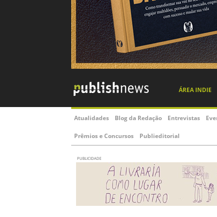
Leis de proteção ao livro estão
ameaçadas na Argentina
Governo de Javier Milei tenta derrubar a
legislação que protege livrarias e fortalece o setor
no país vizinho
MERCADO EDITORIAL
| 13/06/2025
Em busca de ações concretas,
Convenção da ANL tem edição
lotada com profissionais do setor
Evento ouviu editores, livreiros e distribuidores,
teve panoramas internacionais e buscou colocar
em prática ações para mudar a realidade do
mercado
MERCADO EDITORIAL
| 27/02/2025
Donos de livrarias reforçam
posicionamento a favor da Lei
Cortez no evento 'As Livrarias no
Século XXI'
Em bate-papo realizado na última terça no
Moreau Advogados, donos das Livraria da Vila,
Travessa e Martins Fontes defenderam a
aprovação da Lei também pela Câmara dos