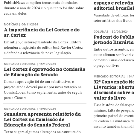
Lei Cortez: Alexandre Martins
Antecipando-se à aprova
Fontes rebate Elio Gaspari
no Senado, a Lista Cortez
"A verdadeira tunga, palavra usada por Gaspari
período sem desconto pr
para descrever o esforço que os livreiros estão
fazendo para tentar garantir que um pilar tão
NOTÍCIAS
| 05/09/2023
Um manifesto a f
importante da nossa cultura possa sobreviver, está
livrarias
na desinformação"
Durante o Rio Internatio
EVENTOS LITERÁRIOS
| 24/10/2023
Alexandre Martins Fontes
Senado realiza audiência pública
recentes das entidades d
sobre a Lei Cortez
mercado e sobre ações q
Evento interativo está marcado para quarta (25),
em prática para ajudar as 
às 14h; já é possível enviar perguntas e
comentários sobre o tema
NOTÍCIAS
| 05/05/2023
'A lei, ora, a lei' 
leis na vida do b
MERCADO EDITORIAL
| 19/05/2023
Entidades do livro se reúnem com
Desarquivamento do PL 49
relatora da Lei Cortez no Senado
veio em boa hora – nunca 
Senadora Teresa Leitão afirma que fará esforços
esperança, novos desafi
para que a Lei seja pautada ainda neste ano;
negócio do livro
audiência pública sobre o assunto deve ser
marcada nos próximos meses
MERCADO EDITORIAL
| 19/
Lei Cortez entra 
Comissão de Edu
MERCADO EDITORIAL
| 20/12/2022