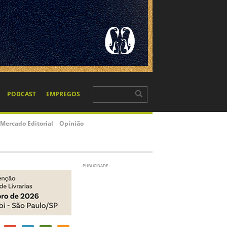
usca Preço,
monitar preços e
rnece para editoras,
s dados sobre o
 no setor do livro
/03/2025
participa do
L
 a pesquisa Panorama do
ovo episódio do podcast
ade e os livros
d faz uma analogia para
nda e sobre a Lei Cortez
10/2024
e arte encontram
cia no mercado
iro
ormatos e tiragens marcam