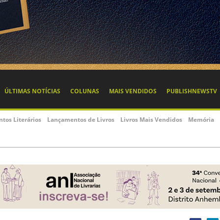
Temporada França-Brasil
Bookinfo lança B
movimenta mercado editorial
ferramenta para 
para além de vinda de autores
descontos
Países vivem diferentes momentos políticos e
A nova funcionalidade fo
econômicos, o que se reflete na situação de suas
livrarias e outros player
respectivas indústrias do livro
comportamento de preços
EVENTOS LITERÁRIOS
| 29/05/2025
EVENTOS LITERÁRIOS
| 06
Editor francês Nicolas Roche
Diego Drummond 
estará na Convenção Nacional de
podcast Papo CB
Livrarias
Diego Drummond analisa
Presidente da Bief, órgão ligado ao Ministério da
Consumo de Livros no n
Cultura da França, profissional traz ao Brasil a
experiência da Lei Lang
NOTÍCIAS
| 29/11/2024
O preço da liberd
MERCADO EDITORIAL
| 19/12/2024
Em artigo, Diego Drumon
Retrospectiva 2024: IA,
falar sobre oferta e dema
audiolivros, sustentabilidade e os
assuntos mais abordados no
MERCADO EDITORIAL
| 31/
mercado editorial global
Como os livros d
espaço e relevân
PublishNews compilou temas mais abordados
editorial brasile
durante o ano de 2024 e o que tanto foi dito sobre
cada um deles
Variedade de editoras, f
setor artístico dos livros