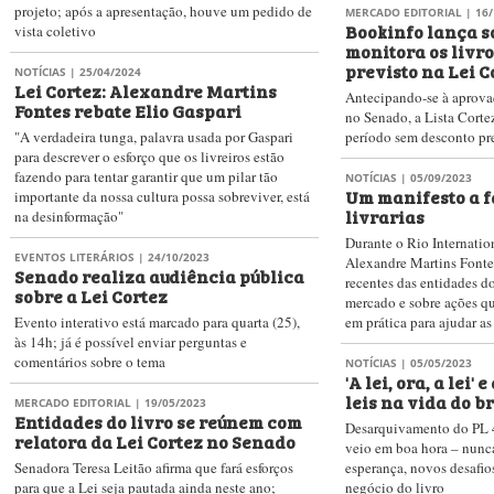
Lei Cortez não é discutida em
Comissão se reúne na terç
comissão e deve ser arquivada
pode selar o destino do P
Expectativa é que projeto seja desarquivado na
preço dos lançamentos de
próxima legislatura; para isso, seriam necessárias
assinaturas de 27 senadores
Fornecedores
Newsletter