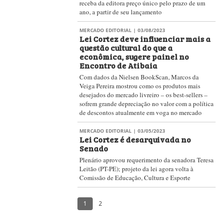
Você está buscando um emprego no
mercado editorial? O PublishNews oferece
um banco de vagas abertas em diversas
empresas da cadeia do livro. E se você
quiser anunciar uma vaga em sua empresa,
entre em contato.
Procurar
News
©2001-2026 por Carrenho Editorial Ltda. Todos os direitos r