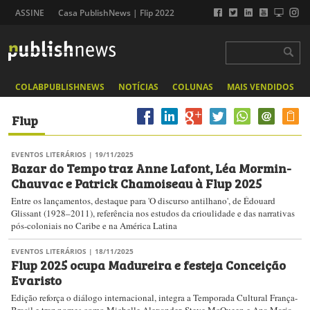
ASSINE
Casa PublishNews | Flip 2022
COLABPUBLISHNEWS
NOTÍCIAS
COLUNAS
MAIS VENDIDOS
Flup
EVENTOS LITERÁRIOS
| 19/11/2025
Bazar do Tempo traz Anne Lafont, Léa Mormin-
Chauvac e Patrick Chamoiseau à Flup 2025
Entre os lançamentos, destaque para 'O discurso antilhano', de Édouard
Glissant (1928–2011), referência nos estudos da crioulidade e das narrativas
pós-coloniais no Caribe e na América Latina
EVENTOS LITERÁRIOS
| 18/11/2025
Flup 2025 ocupa Madureira e festeja Conceição
Evaristo
Edição reforça o diálogo internacional, integra a Temporada Cultural França-