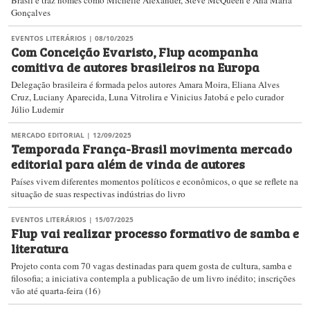
Brasil e traz nomes como Michelle Alexander, Steve McQueen e Ana Maria
Gonçalves
EVENTOS LITERÁRIOS
| 08/10/2025
Com Conceição Evaristo, Flup acompanha
comitiva de autores brasileiros na Europa
Delegação brasileira é formada pelos autores Amara Moira​, Eliana Alves
Cruz, Luciany Aparecida, ​Luna Vitrolira e Vinicius Jatobá e pelo curador
Júlio Ludemir
MERCADO EDITORIAL
| 12/09/2025
Temporada França-Brasil movimenta mercado
editorial para além de vinda de autores
Países vivem diferentes momentos políticos e econômicos, o que se reflete na
situação de suas respectivas indústrias do livro
EVENTOS LITERÁRIOS
| 15/07/2025
Flup vai realizar processo formativo de samba e
literatura
Projeto conta com 70 vagas destinadas para quem gosta de cultura, samba e
filosofia; a iniciativa contempla a publicação de um livro inédito; inscrições
vão até quarta-feira (16)