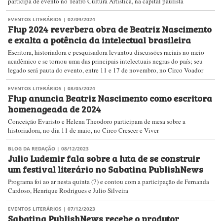
participa de evento no Teatro Cultura Artística, na capital paulista
EVENTOS LITERÁRIOS
| 02/09/2024
Flup 2024 reverbera obra de Beatriz Nascimento
e exalta a potência da intelectual brasileira
​Escritora, historiadora e pesquisadora levantou discussões raciais no meio
acadêmico e se tornou uma das principais intelectuais negras do país; seu
legado será pauta do evento, entre 11 e 17 de novembro, no Circo Voador
EVENTOS LITERÁRIOS
| 08/05/2024
Flup anuncia Beatriz Nascimento como escritora
homenageada de 2024
Conceição Evaristo e Helena Theodoro participam de mesa sobre a
historiadora, no dia 11 de maio, no Circo Crescer e Viver
BLOG DA REDAÇÃO
| 08/12/2023
Julio Ludemir fala sobre a luta de se construir
um festival literário no Sabatina PublishNews
Programa foi ao ar nesta quinta (7) e contou com a participação de Fernanda
Cardoso, Henrique Rodrigues e Julio Silveira
EVENTOS LITERÁRIOS
| 07/12/2023
Sabatina PublishNews recebe o produtor