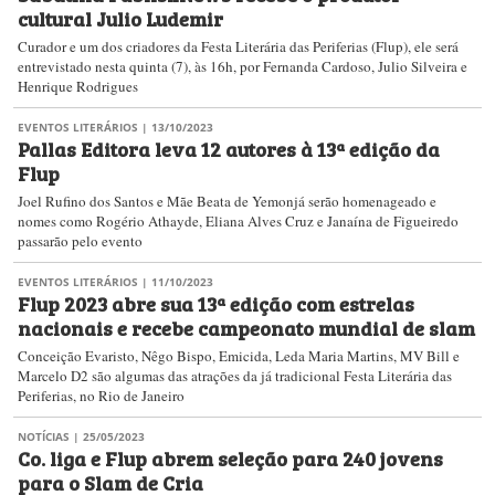
cultural Julio Ludemir
Curador e um dos criadores da Festa Literária das Periferias (Flup), ele será
entrevistado nesta quinta (7), às 16h, por Fernanda Cardoso, Julio Silveira e
Henrique Rodrigues
EVENTOS LITERÁRIOS
| 13/10/2023
Pallas Editora leva 12 autores à 13ª edição da
Flup
Joel Rufino dos Santos e Mãe Beata de Yemonjá serão homenageado e
nomes como Rogério Athayde, Eliana Alves Cruz e Janaína de Figueiredo
passarão pelo evento
EVENTOS LITERÁRIOS
| 11/10/2023
Flup 2023 abre sua 13ª edição com estrelas
nacionais e recebe campeonato mundial de slam
Conceição Evaristo, Nêgo Bispo, Emicida, Leda Maria Martins, MV Bill e
Marcelo D2 são algumas das atrações da já tradicional Festa Literária das
Periferias, no Rio de Janeiro
NOTÍCIAS
| 25/05/2023
Co. liga e Flup abrem seleção para 240 jovens
para o Slam de Cria