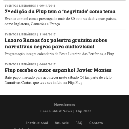
EVENTOS LITERÁRIOS
| 06/11/2018
7ª edição da Flup tem a ‘negritude’ como tema
Evento contará com a presença de mais de 80 autores de diversos países,
como Inglaterra, Camarões e França
EVENTOS LITERÁRIOS
| 11/08/2017
Lazaro Ramos faz palestra gratuita sobre
narrativas negras para audiovisual
Programação integra calendário da Festa Literária das Periferias, a Flup
EVENTOS LITERÁRIOS
| 04/08/2017
Flup recebe o autor espanhol Javier Montes
Bate-papo marcado para acontecer neste sábado (5) faz parte do ciclo
Narrativas Curtas, que teve seu início na Flip:Flup
Newsletters
Casa PublishNews | Flip 2022
Institucional
Anuncie
FAQ
Contato